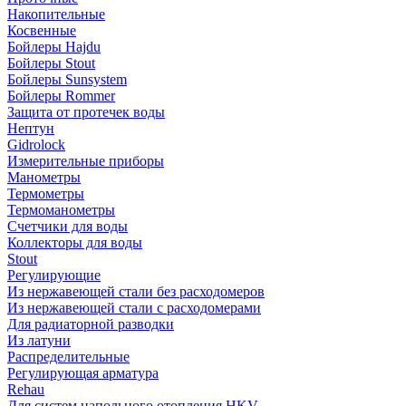
Накопительные
Косвенные
Бойлеры Hajdu
Бойлеры Stout
Бойлеры Sunsystem
Бойлеры Rommer
Защита от протечек воды
Нептун
Gidrolock
Измерительные приборы
Манометры
Термометры
Термоманометры
Счетчики для воды
Коллекторы для воды
Stout
Регулирующие
Из нержавеющей стали без расходомеров
Из нержавеющей стали с расходомерами
Для радиаторной разводки
Из латуни
Распределительные
Регулирующая арматура
Rehau
Для систем напольного отопления HKV