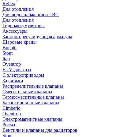
Reflex
Для отопления
Для водоснабжения и ГВС
Для отопления
Гидроаккумуляторы
Аксессуары
Запорно-регулирующая арматура
Шаровые краны
Bugatti
Stout
Itap
Oventrop
F.I.V. для газа
С электроприводом
Задвижки
Распределительные клапаны
Cмесительные клапаны
Термосмесительные клапаны
Балансировочные клапаны
Cimberio
Oventrop
Электромагнитные клапаны
Росма
Вентили и клапаны для радиаторов
Stout