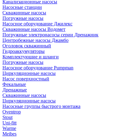
Канализационные насосы
Насосные станции
Скважинные насосы
Погружные насосы
Насосное оборудование Джилекс
Скважинные насосы Водомет
Погружные электронасосы серии Дренажник
Центробежные насосы Джамбо
Оголовок скважинный
Гидроаккумуляторы
Комплектующие и шланги
Погружные насосы
Насосное оборудование Pumpman
Циркуляционные насосы
Насос поверхностный
Фекальные
Дренажные
Скважинные насосы
Циркуляционные насосы
Насосные группы быстрого монтажа
Oventrop
Stout
Uni-fitt
Warme
Meibes