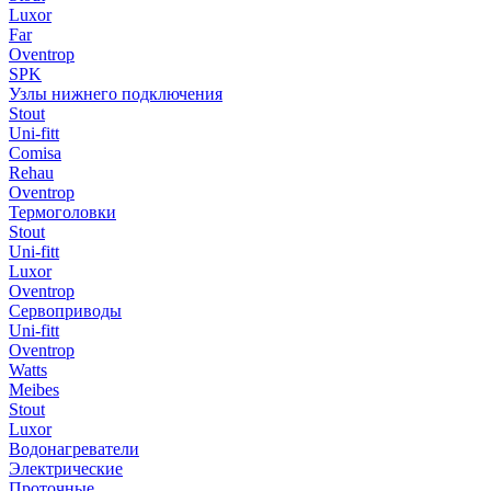
Luxor
Far
Oventrop
SPK
Узлы нижнего подключения
Stout
Uni-fitt
Comisa
Rehau
Oventrop
Термоголовки
Stout
Uni-fitt
Luxor
Oventrop
Сервоприводы
Uni-fitt
Oventrop
Watts
Meibes
Stout
Luxor
Водонагреватели
Электрические
Проточные