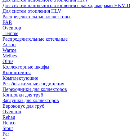
Для систем напольного отопления с расходомерами HKV-D
Для систем отопления HLV
Распределительные коллекторы
FAR
Oventrop
Tiemme
Распределительные котельные
Аскон
Warme
Meibes
Olrus
Коллекторные шкафы
Кронштейны
Комплектующие
Резьбозажимные соединения
Переходники для коллекторов
Концовки для труб
Заглушки для коллекторов
Евроконус для труб
Oventrop
Rehau
Henco
Stout
Far