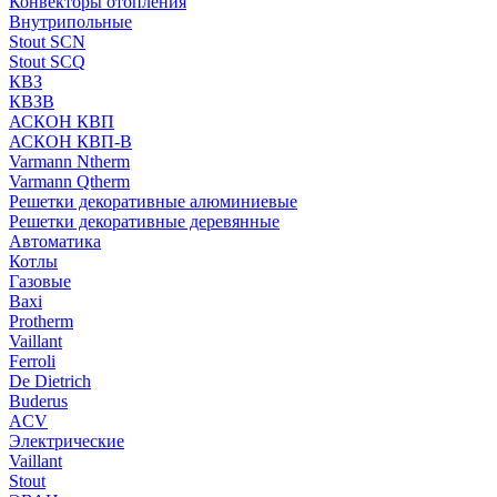
Конвекторы отопления
Внутрипольные
Stout SCN
Stout SCQ
КВЗ
КВЗВ
АСКОН КВП
АСКОН КВП-В
Varmann Ntherm
Varmann Qtherm
Решетки декоративные алюминиевые
Решетки декоративные деревянные
Автоматика
Котлы
Газовые
Baxi
Protherm
Vaillant
Ferroli
De Dietrich
Buderus
ACV
Электрические
Vaillant
Stout