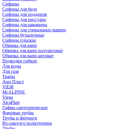
Сифоны
Сифoны для биде
Сифoны для поддонов
Сифoны для писсуара
Сифоны для раковины
Сифоны для стиральных машин
Сифоны бутылочные
Сифоны плоские
Обвязка для ванн
Обвязка для ванн полуавтомат
Обвязка для ванн автомат
Подводки гибкие
Для воды
Для газа
Трапы
Ани Пласт
ViEiR
McALPINE
Viega
AlcaPlast
Гофры сантехнические
Фановые трубы
Трубы и фитинги
Из сшитого полиэтилена
Трубы