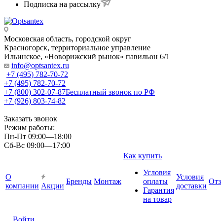
Подписка на рассылку
Московская область, городской округ
Красногорск, территориальное управление
Ильинское, «Новорижский рынок» павильон 6/1
info@optsantex.ru
+7 (495) 782-70-72
+7 (495) 782-70-72
+7 (800) 302-07-87
Бесплатный звонок по РФ
+7 (926) 803-74-82
Заказать звонок
Режим работы:
Пн-Пт 09:00—18:00
Сб-Вс 09:00—17:00
Как купить
Условия
О
Условия
Бренды
Монтаж
оплаты
От
компании
Акции
доставки
Гарантия
на товар
Войти