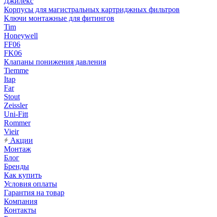
Джилекс
Корпусы для магистральных картриджных фильтров
Ключи монтажные для фитингов
Tim
Honeywell
FF06
FK06
Клапаны понижения давления
Tiemme
Itap
Far
Stout
Zeissler
Uni-Fitt
Rommer
Vieir
Акции
Монтаж
Блог
Бренды
Как купить
Условия оплаты
Гарантия на товар
Компания
Контакты