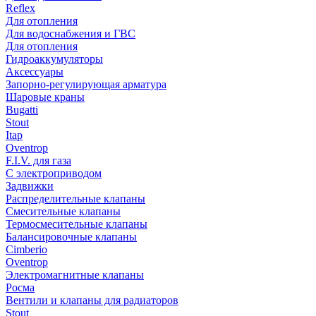
Reflex
Для отопления
Для водоснабжения и ГВС
Для отопления
Гидроаккумуляторы
Аксессуары
Запорно-регулирующая арматура
Шаровые краны
Bugatti
Stout
Itap
Oventrop
F.I.V. для газа
С электроприводом
Задвижки
Распределительные клапаны
Cмесительные клапаны
Термосмесительные клапаны
Балансировочные клапаны
Cimberio
Oventrop
Электромагнитные клапаны
Росма
Вентили и клапаны для радиаторов
Stout