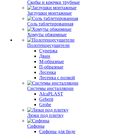
Скобы и крючки трубные
Заглушки монтажные
Соль таблетированная
Хомуты обжимные
Полотенцесушители
Сунержа
Двин
М-образные
П-образные
Лесенка
Лесенка с полкой
Системы инсталляции
AlcaPLAST
Geberit
Grohe
Люки под плитку
Сифоны
Сифoны для биде