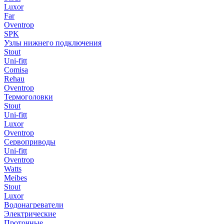
Luxor
Far
Oventrop
SPK
Узлы нижнего подключения
Stout
Uni-fitt
Comisa
Rehau
Oventrop
Термоголовки
Stout
Uni-fitt
Luxor
Oventrop
Сервоприводы
Uni-fitt
Oventrop
Watts
Meibes
Stout
Luxor
Водонагреватели
Электрические
Проточные