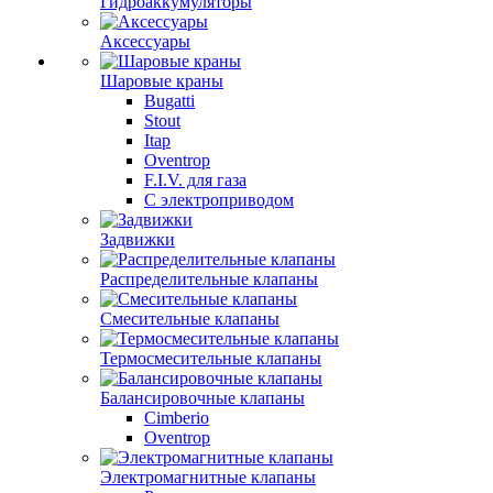
Гидроаккумуляторы
Аксессуары
Шаровые краны
Bugatti
Stout
Itap
Oventrop
F.I.V. для газа
С электроприводом
Задвижки
Распределительные клапаны
Cмесительные клапаны
Термосмесительные клапаны
Балансировочные клапаны
Cimberio
Oventrop
Электромагнитные клапаны