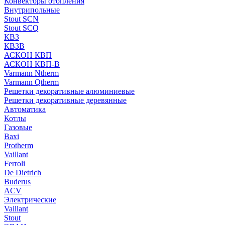
Конвекторы отопления
Внутрипольные
Stout SCN
Stout SCQ
КВЗ
КВЗВ
АСКОН КВП
АСКОН КВП-В
Varmann Ntherm
Varmann Qtherm
Решетки декоративные алюминиевые
Решетки декоративные деревянные
Автоматика
Котлы
Газовые
Baxi
Protherm
Vaillant
Ferroli
De Dietrich
Buderus
ACV
Электрические
Vaillant
Stout