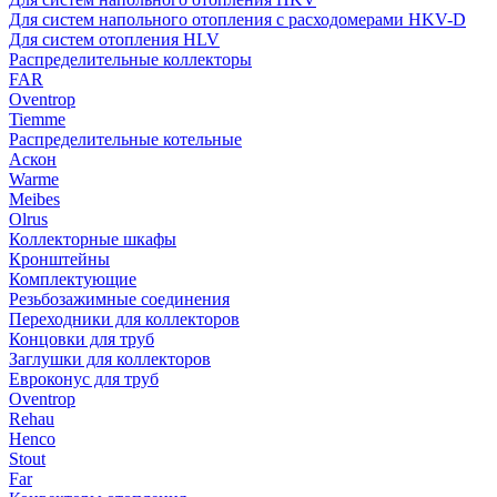
Для систем напольного отопления с расходомерами HKV-D
Для систем отопления HLV
Распределительные коллекторы
FAR
Oventrop
Tiemme
Распределительные котельные
Аскон
Warme
Meibes
Olrus
Коллекторные шкафы
Кронштейны
Комплектующие
Резьбозажимные соединения
Переходники для коллекторов
Концовки для труб
Заглушки для коллекторов
Евроконус для труб
Oventrop
Rehau
Henco
Stout
Far