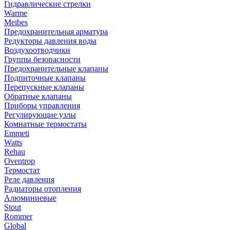
Гидравлические стрелки
Warme
Meibes
Предохранительная арматура
Редукторы давления воды
Воздухоотводчики
Группы безопасности
Предохранительные клапаны
Подпиточные клапаны
Перепускные клапаны
Обратные клапаны
Приборы управления
Регулирующие узлы
Комнатные термостаты
Emmeti
Watts
Rehau
Oventrop
Термостат
Реле давления
Радиаторы отопления
Алюминиевые
Stout
Rommer
Global