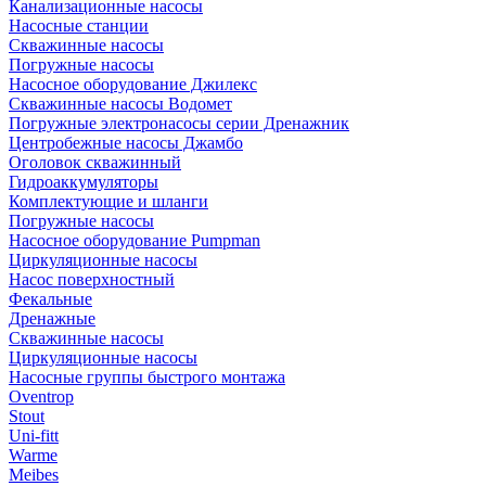
Канализационные насосы
Насосные станции
Скважинные насосы
Погружные насосы
Насосное оборудование Джилекс
Скважинные насосы Водомет
Погружные электронасосы серии Дренажник
Центробежные насосы Джамбо
Оголовок скважинный
Гидроаккумуляторы
Комплектующие и шланги
Погружные насосы
Насосное оборудование Pumpman
Циркуляционные насосы
Насос поверхностный
Фекальные
Дренажные
Скважинные насосы
Циркуляционные насосы
Насосные группы быстрого монтажа
Oventrop
Stout
Uni-fitt
Warme
Meibes