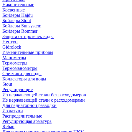
Накопительные
Косвенные
Бойлеры Hajdu
Бойлеры Stout
Бойлеры Sunsystem
Бойлеры Rommer
Защита от протечек воды
Нептун
Gidrolock
Измерительные приборы
Манометры
Термометры
Термоманометры
Счетчики для воды
Коллекторы для воды
Stout
Регулирующие
Из нержавеющей стали без расходомеров
Из нержавеющей стали с расходомерами
Для радиаторной разводки
Из латуни
Распределительные
Регулирующая арматура
Rehau
Для систем напольного отопления HKV