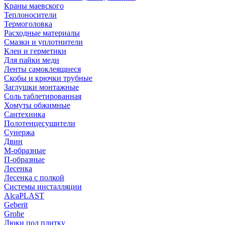
Краны маевского
Теплоносители
Термоголовка
Расходные материалы
Смазки и уплотнители
Клеи и герметики
Для пайки меди
Ленты самоклеящиеся
Скобы и крючки трубные
Заглушки монтажные
Соль таблетированная
Хомуты обжимные
Сантехника
Полотенцесушители
Сунержа
Двин
М-образные
П-образные
Лесенка
Лесенка с полкой
Системы инсталляции
AlcaPLAST
Geberit
Grohe
Люки под плитку