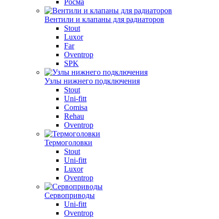
Росма
Вентили и клапаны для радиаторов
Stout
Luxor
Far
Oventrop
SPK
Узлы нижнего подключения
Stout
Uni-fitt
Comisa
Rehau
Oventrop
Термоголовки
Stout
Uni-fitt
Luxor
Oventrop
Сервоприводы
Uni-fitt
Oventrop