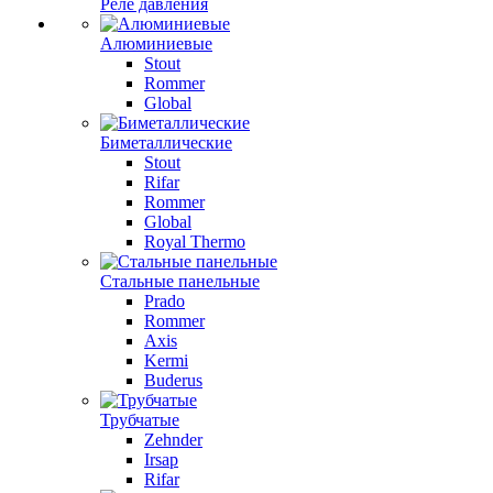
Реле давления
Алюминиевые
Stout
Rommer
Global
Биметаллические
Stout
Rifar
Rommer
Global
Royal Thermo
Стальные панельные
Prado
Rommer
Axis
Kermi
Buderus
Трубчатые
Zehnder
Irsap
Rifar