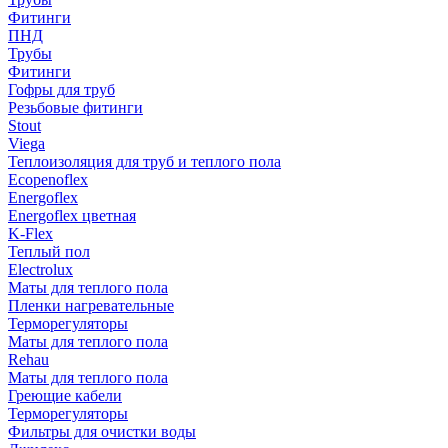
Фитинги
ПНД
Трубы
Фитинги
Гофры для труб
Резьбовые фитинги
Stout
Viega
Теплоизоляция для труб и теплого пола
Ecopenoflex
Energoflex
Energoflex цветная
K-Flex
Теплый пол
Electrolux
Маты для теплого пола
Пленки нагревательные
Терморегуляторы
Маты для теплого пола
Rehau
Маты для теплого пола
Греющие кабели
Терморегуляторы
Фильтры для очистки воды