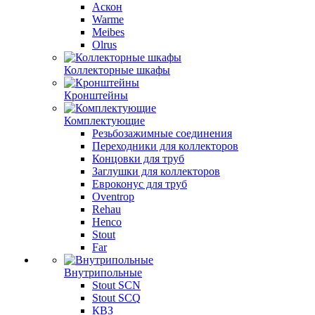
Аскон
Warme
Meibes
Olrus
Коллекторные шкафы
Кронштейны
Комплектующие
Резьбозажимные соединения
Переходники для коллекторов
Концовки для труб
Заглушки для коллекторов
Евроконус для труб
Oventrop
Rehau
Henco
Stout
Far
Внутрипольные
Stout SCN
Stout SCQ
КВЗ