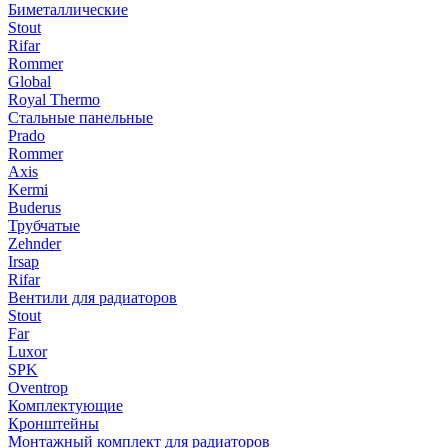
Биметаллические
Stout
Rifar
Rommer
Global
Royal Thermo
Стальные панельные
Prado
Rommer
Axis
Kermi
Buderus
Трубчатые
Zehnder
Irsap
Rifar
Вентили для радиаторов
Stout
Far
Luxor
SPK
Oventrop
Комплектующие
Кронштейны
Монтажный комплект для радиаторов