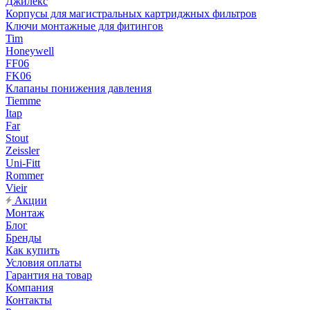
Джилекс
Корпусы для магистральных картриджных фильтров
Ключи монтажные для фитингов
Tim
Honeywell
FF06
FK06
Клапаны понижения давления
Tiemme
Itap
Far
Stout
Zeissler
Uni-Fitt
Rommer
Vieir
Акции
Монтаж
Блог
Бренды
Как купить
Условия оплаты
Гарантия на товар
Компания
Контакты