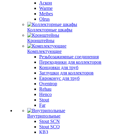
Аскон
Warme
Meibes
Olrus
Коллекторные шкафы
Кронштейны
Комплектующие
Резьбозажимные соединения
Переходники для коллекторов
Концовки для труб
Заглушки для коллекторов
Евроконус для труб
Oventrop
Rehau
Henco
Stout
Far
Внутрипольные
Stout SCN
Stout SCQ
КВЗ