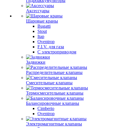
Гидроаккумуляторы
Аксессуары
Шаровые краны
Bugatti
Stout
Itap
Oventrop
F.I.V. для газа
С электроприводом
Задвижки
Распределительные клапаны
Cмесительные клапаны
Термосмесительные клапаны
Балансировочные клапаны
Cimberio
Oventrop
Электромагнитные клапаны