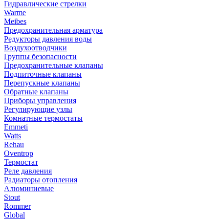
Гидравлические стрелки
Warme
Meibes
Предохранительная арматура
Редукторы давления воды
Воздухоотводчики
Группы безопасности
Предохранительные клапаны
Подпиточные клапаны
Перепускные клапаны
Обратные клапаны
Приборы управления
Регулирующие узлы
Комнатные термостаты
Emmeti
Watts
Rehau
Oventrop
Термостат
Реле давления
Радиаторы отопления
Алюминиевые
Stout
Rommer
Global