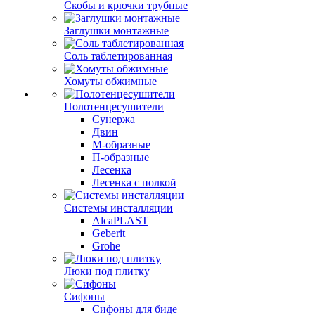
Скобы и крючки трубные
Заглушки монтажные
Соль таблетированная
Хомуты обжимные
Полотенцесушители
Сунержа
Двин
М-образные
П-образные
Лесенка
Лесенка с полкой
Системы инсталляции
AlcaPLAST
Geberit
Grohe
Люки под плитку
Сифоны
Сифoны для биде