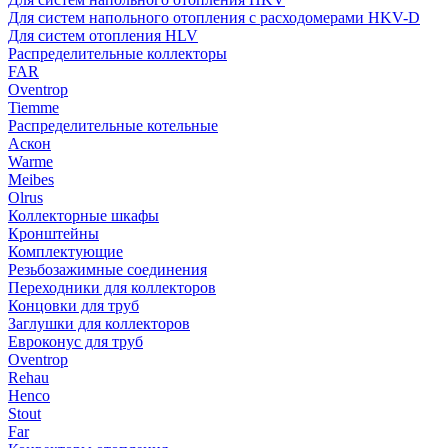
Для систем напольного отопления с расходомерами HKV-D
Для систем отопления HLV
Распределительные коллекторы
FAR
Oventrop
Tiemme
Распределительные котельные
Аскон
Warme
Meibes
Olrus
Коллекторные шкафы
Кронштейны
Комплектующие
Резьбозажимные соединения
Переходники для коллекторов
Концовки для труб
Заглушки для коллекторов
Евроконус для труб
Oventrop
Rehau
Henco
Stout
Far