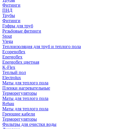
Фитинги
ПНД
Трубы
Фитинги
Гофры для труб
Резьбовые фитинги
Stout
Viega
Теплоизоляция для труб и теплого пола
Ecopenoflex
Energoflex
Energoflex цветная
K-Flex
Теплый пол
Electrolux
Маты для теплого пола
Пленки нагревательные
Терморегуляторы
Маты для теплого пола
Rehau
Маты для теплого пола
Греющие кабели
Терморегуляторы
Фильтры для очистки воды