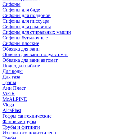
Сифоны
Сифoны для биде
Сифoны для поддонов
Сифoны для писсуара
Сифоны для раковины
Сифоны для стиральных машин
Сифоны бутылочные
Сифоны плоские
Обвязка для ванн
Обвязка для ванн полуавтомат
Обвязка для ванн автомат
Подводки гибкие
Для воды
Для газа
Трапы
Ани Пласт
ViEiR
McALPINE
Viega
AlcaPlast
Гофры сантехнические
Фановые трубы
Трубы и фитинги
Из сшитого полиэтилена
Трубы