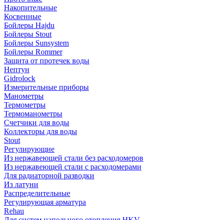
Накопительные
Косвенные
Бойлеры Hajdu
Бойлеры Stout
Бойлеры Sunsystem
Бойлеры Rommer
Защита от протечек воды
Нептун
Gidrolock
Измерительные приборы
Манометры
Термометры
Термоманометры
Счетчики для воды
Коллекторы для воды
Stout
Регулирующие
Из нержавеющей стали без расходомеров
Из нержавеющей стали с расходомерами
Для радиаторной разводки
Из латуни
Распределительные
Регулирующая арматура
Rehau
Для систем напольного отопления HKV