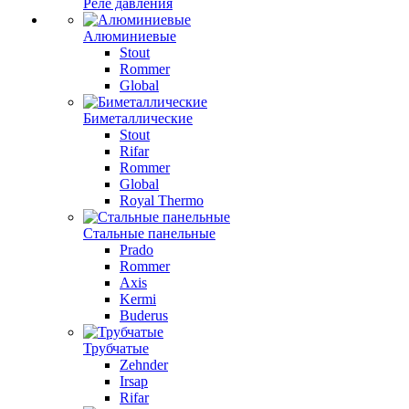
Реле давления
Алюминиевые
Stout
Rommer
Global
Биметаллические
Stout
Rifar
Rommer
Global
Royal Thermo
Стальные панельные
Prado
Rommer
Axis
Kermi
Buderus
Трубчатые
Zehnder
Irsap
Rifar