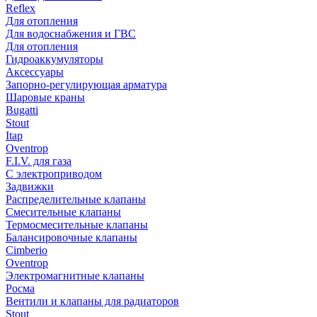
Reflex
Для отопления
Для водоснабжения и ГВС
Для отопления
Гидроаккумуляторы
Аксессуары
Запорно-регулирующая арматура
Шаровые краны
Bugatti
Stout
Itap
Oventrop
F.I.V. для газа
С электроприводом
Задвижки
Распределительные клапаны
Cмесительные клапаны
Термосмесительные клапаны
Балансировочные клапаны
Cimberio
Oventrop
Электромагнитные клапаны
Росма
Вентили и клапаны для радиаторов
Stout