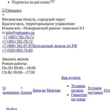
Подписка на рассылку
Московская область, городской округ
Красногорск, территориальное управление
Ильинское, «Новорижский рынок» павильон 6/1
info@optsantex.ru
+7 (495) 782-70-72
+7 (495) 782-70-72
+7 (800) 302-07-87
Бесплатный звонок по РФ
+7 (926) 803-74-82
Заказать звонок
Режим работы:
Пн-Пт 09:00—18:00
Сб-Вс 09:00—17:00
Как купить
Условия
О
Условия
Бренды
Монтаж
оплаты
От
компании
Акции
доставки
Гарантия
на товар
Войти