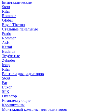
Биметаллические
Stout
Rifar
Rommer
Global
Royal Thermo
Стальные панельные
Prado
Rommer
Axis
Kermi
Buderus
Трубчатые
Zehnder
Irsap
Rifar
Вентили для радиаторов
Stout
Far
Luxor
SPK
Oventrop
Комплектующие
Кронштейны
Монтажный комплект для радиаторов