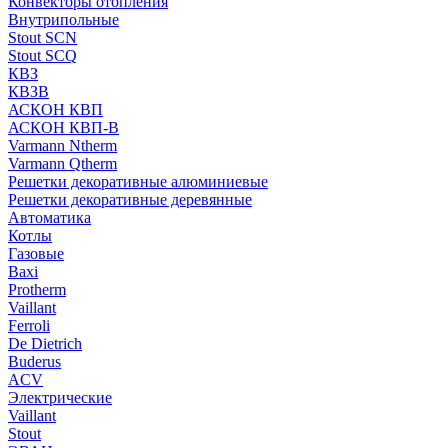
Конвекторы отопления
Внутрипольные
Stout SCN
Stout SCQ
КВЗ
КВЗВ
АСКОН КВП
АСКОН КВП-В
Varmann Ntherm
Varmann Qtherm
Решетки декоративные алюминиевые
Решетки декоративные деревянные
Автоматика
Котлы
Газовые
Baxi
Protherm
Vaillant
Ferroli
De Dietrich
Buderus
ACV
Электрические
Vaillant
Stout