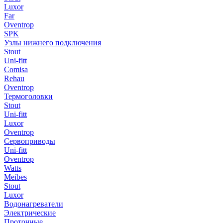
Luxor
Far
Oventrop
SPK
Узлы нижнего подключения
Stout
Uni-fitt
Comisa
Rehau
Oventrop
Термоголовки
Stout
Uni-fitt
Luxor
Oventrop
Сервоприводы
Uni-fitt
Oventrop
Watts
Meibes
Stout
Luxor
Водонагреватели
Электрические
Проточные