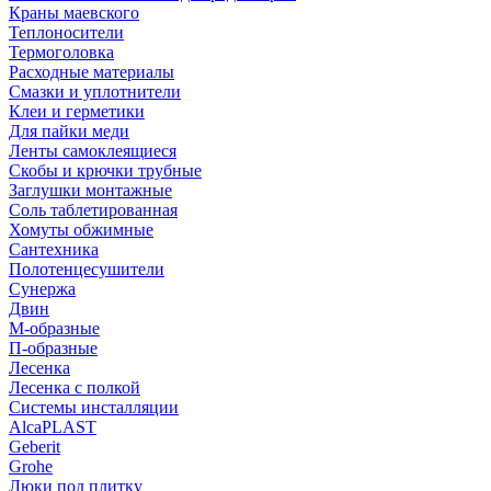
Краны маевского
Теплоносители
Термоголовка
Расходные материалы
Смазки и уплотнители
Клеи и герметики
Для пайки меди
Ленты самоклеящиеся
Скобы и крючки трубные
Заглушки монтажные
Соль таблетированная
Хомуты обжимные
Сантехника
Полотенцесушители
Сунержа
Двин
М-образные
П-образные
Лесенка
Лесенка с полкой
Системы инсталляции
AlcaPLAST
Geberit
Grohe
Люки под плитку