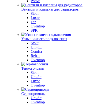
Росма
Вентили и клапаны для радиаторов
Stout
Luxor
Far
Oventrop
SPK
Узлы нижнего подключения
Stout
Uni-fitt
Comisa
Rehau
Oventrop
Термоголовки
Stout
Uni-fitt
Luxor
Oventrop
Сервоприводы
Uni-fitt
Oventrop