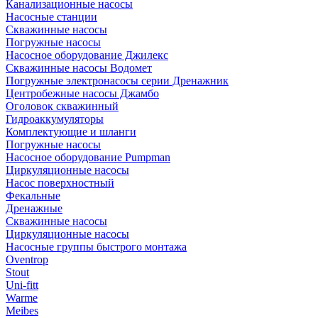
Канализационные насосы
Насосные станции
Скважинные насосы
Погружные насосы
Насосное оборудование Джилекс
Скважинные насосы Водомет
Погружные электронасосы серии Дренажник
Центробежные насосы Джамбо
Оголовок скважинный
Гидроаккумуляторы
Комплектующие и шланги
Погружные насосы
Насосное оборудование Pumpman
Циркуляционные насосы
Насос поверхностный
Фекальные
Дренажные
Скважинные насосы
Циркуляционные насосы
Насосные группы быстрого монтажа
Oventrop
Stout
Uni-fitt
Warme
Meibes