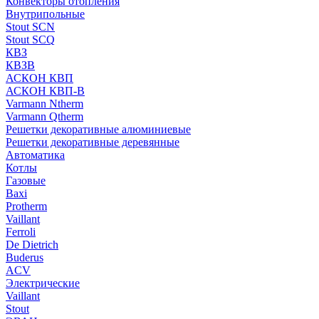
Конвекторы отопления
Внутрипольные
Stout SCN
Stout SCQ
КВЗ
КВЗВ
АСКОН КВП
АСКОН КВП-В
Varmann Ntherm
Varmann Qtherm
Решетки декоративные алюминиевые
Решетки декоративные деревянные
Автоматика
Котлы
Газовые
Baxi
Protherm
Vaillant
Ferroli
De Dietrich
Buderus
ACV
Электрические
Vaillant
Stout