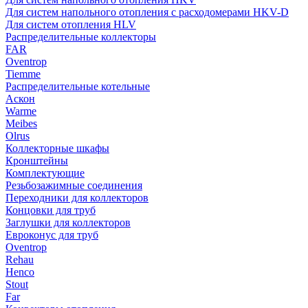
Для систем напольного отопления с расходомерами HKV-D
Для систем отопления HLV
Распределительные коллекторы
FAR
Oventrop
Tiemme
Распределительные котельные
Аскон
Warme
Meibes
Olrus
Коллекторные шкафы
Кронштейны
Комплектующие
Резьбозажимные соединения
Переходники для коллекторов
Концовки для труб
Заглушки для коллекторов
Евроконус для труб
Oventrop
Rehau
Henco
Stout
Far