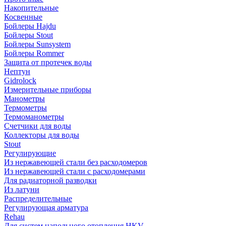
Накопительные
Косвенные
Бойлеры Hajdu
Бойлеры Stout
Бойлеры Sunsystem
Бойлеры Rommer
Защита от протечек воды
Нептун
Gidrolock
Измерительные приборы
Манометры
Термометры
Термоманометры
Счетчики для воды
Коллекторы для воды
Stout
Регулирующие
Из нержавеющей стали без расходомеров
Из нержавеющей стали с расходомерами
Для радиаторной разводки
Из латуни
Распределительные
Регулирующая арматура
Rehau
Для систем напольного отопления HKV