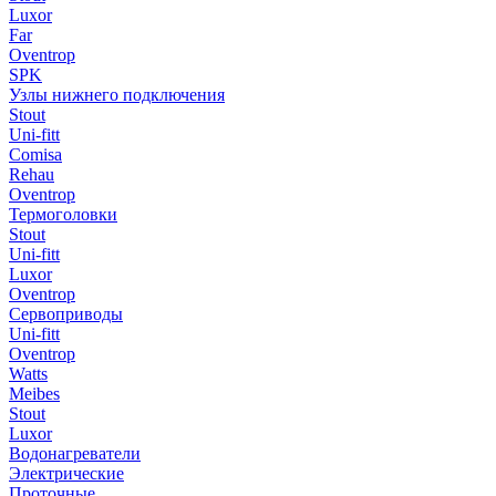
Luxor
Far
Oventrop
SPK
Узлы нижнего подключения
Stout
Uni-fitt
Comisa
Rehau
Oventrop
Термоголовки
Stout
Uni-fitt
Luxor
Oventrop
Сервоприводы
Uni-fitt
Oventrop
Watts
Meibes
Stout
Luxor
Водонагреватели
Электрические
Проточные