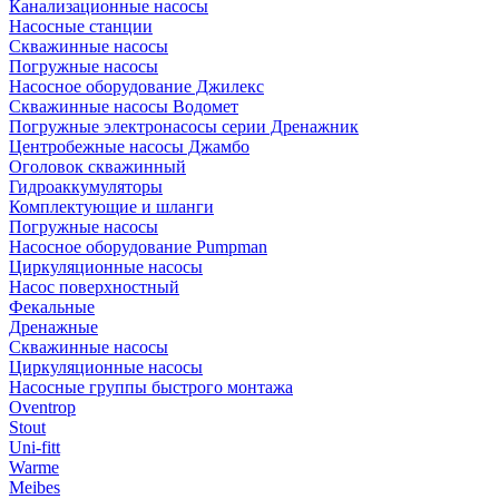
Канализационные насосы
Насосные станции
Скважинные насосы
Погружные насосы
Насосное оборудование Джилекс
Скважинные насосы Водомет
Погружные электронасосы серии Дренажник
Центробежные насосы Джамбо
Оголовок скважинный
Гидроаккумуляторы
Комплектующие и шланги
Погружные насосы
Насосное оборудование Pumpman
Циркуляционные насосы
Насос поверхностный
Фекальные
Дренажные
Скважинные насосы
Циркуляционные насосы
Насосные группы быстрого монтажа
Oventrop
Stout
Uni-fitt
Warme
Meibes