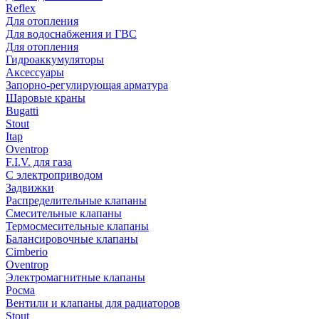
Reflex
Для отопления
Для водоснабжения и ГВС
Для отопления
Гидроаккумуляторы
Аксессуары
Запорно-регулирующая арматура
Шаровые краны
Bugatti
Stout
Itap
Oventrop
F.I.V. для газа
С электроприводом
Задвижки
Распределительные клапаны
Cмесительные клапаны
Термосмесительные клапаны
Балансировочные клапаны
Cimberio
Oventrop
Электромагнитные клапаны
Росма
Вентили и клапаны для радиаторов
Stout