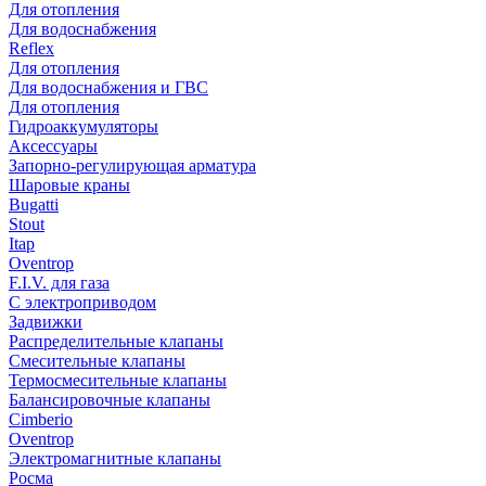
Для отопления
Для водоснабжения
Reflex
Для отопления
Для водоснабжения и ГВС
Для отопления
Гидроаккумуляторы
Аксессуары
Запорно-регулирующая арматура
Шаровые краны
Bugatti
Stout
Itap
Oventrop
F.I.V. для газа
С электроприводом
Задвижки
Распределительные клапаны
Cмесительные клапаны
Термосмесительные клапаны
Балансировочные клапаны
Cimberio
Oventrop
Электромагнитные клапаны
Росма