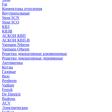
Far
Конвекторы отопления
Внутрипольные
Stout SCN
Stout SCQ
КВЗ
КВЗВ
АСКОН КВП
АСКОН КВП-В
Varmann Ntherm
Varmann Qtherm
Решетки декоративные алюминиевые
Решетки декоративные деревянные
Автоматика
Котлы
Газовые
Baxi
Protherm
Vaillant
Ferroli
De Dietrich
Buderus
ACV
Электрические