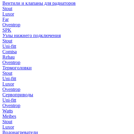
Вентили и клапаны для радиаторов
Stout
Luxor
Far
Oventrop
SPK
Узлы нижнего подключения
Stout
Uni-fitt
Comisa
Rehau
Oventrop
Термоголовки
Stout
Uni-fitt
Luxor
Oventrop
Сервоприводы
Uni-fitt
Oventrop
Watts
Meibes
Stout
Luxor
Водонагреватели