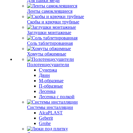
Для пайки меди
Ленты самоклеящиеся
Скобы и крючки трубные
Заглушки монтажные
Соль таблетированная
Хомуты обжимные
Полотенцесушители
Сунержа
Двин
М-образные
П-образные
Лесенка
Лесенка с полкой
Системы инсталляции
AlcaPLAST
Geberit
Grohe