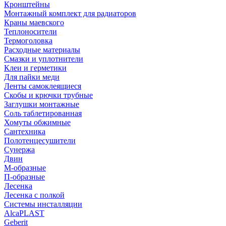
Кронштейны
Монтажный комплект для радиаторов
Краны маевского
Теплоносители
Термоголовка
Расходные материалы
Смазки и уплотнители
Клеи и герметики
Для пайки меди
Ленты самоклеящиеся
Скобы и крючки трубные
Заглушки монтажные
Соль таблетированная
Хомуты обжимные
Сантехника
Полотенцесушители
Сунержа
Двин
М-образные
П-образные
Лесенка
Лесенка с полкой
Системы инсталляции
AlcaPLAST
Geberit