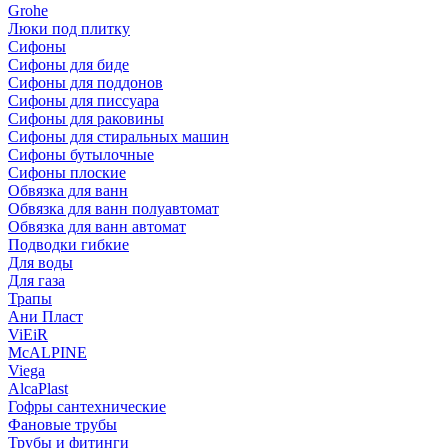
Grohe
Люки под плитку
Сифоны
Сифoны для биде
Сифoны для поддонов
Сифoны для писсуара
Сифоны для раковины
Сифоны для стиральных машин
Сифоны бутылочные
Сифоны плоские
Обвязка для ванн
Обвязка для ванн полуавтомат
Обвязка для ванн автомат
Подводки гибкие
Для воды
Для газа
Трапы
Ани Пласт
ViEiR
McALPINE
Viega
AlcaPlast
Гофры сантехнические
Фановые трубы
Трубы и фитинги