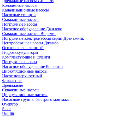
Дренажные насосы Grundfos
Колодезные насосы
Канализационные насосы
Насосные станции
Скважинные насосы
Погружные насосы
Насосное оборудование Джилекс
Скважинные насосы Водомет
Погружные электронасосы серии Дренажник
Центробежные насосы Джамбо
Оголовок скважинный
Гидроаккумуляторы
Комплектующие и шланги
Погружные насосы
Насосное оборудование Pumpman
Циркуляционные насосы
Насос поверхностный
Фекальные
Дренажные
Скважинные насосы
Циркуляционные насосы
Насосные группы быстрого монтажа
Oventrop
Stout
Uni-fitt