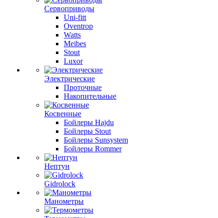
Сервоприводы
Uni-fitt
Oventrop
Watts
Meibes
Stout
Luxor
Электрические
Проточные
Накопительные
Косвенные
Бойлеры Hajdu
Бойлеры Stout
Бойлеры Sunsystem
Бойлеры Rommer
Нептун
Gidrolock
Манометры