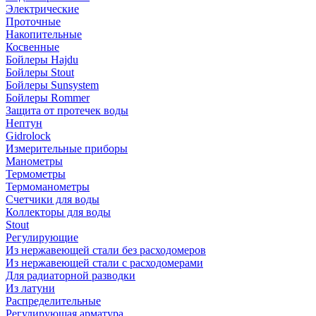
Электрические
Проточные
Накопительные
Косвенные
Бойлеры Hajdu
Бойлеры Stout
Бойлеры Sunsystem
Бойлеры Rommer
Защита от протечек воды
Нептун
Gidrolock
Измерительные приборы
Манометры
Термометры
Термоманометры
Счетчики для воды
Коллекторы для воды
Stout
Регулирующие
Из нержавеющей стали без расходомеров
Из нержавеющей стали с расходомерами
Для радиаторной разводки
Из латуни
Распределительные
Регулирующая арматура