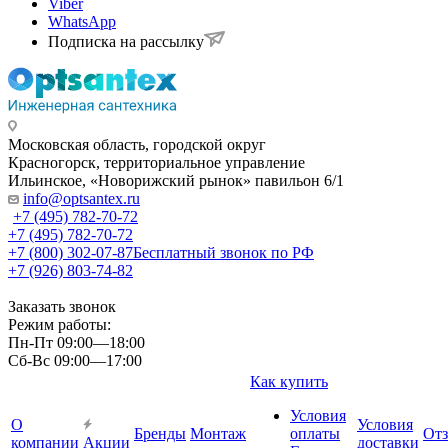
Viber
WhatsApp
Подписка на рассылку
Московская область, городской округ
Красногорск, территориальное управление
Ильинское, «Новорижский рынок» павильон 6/1
info@optsantex.ru
+7 (495) 782-70-72
+7 (495) 782-70-72
+7 (800) 302-07-87
Бесплатный звонок по РФ
+7 (926) 803-74-82
Заказать звонок
Режим работы:
Пн-Пт 09:00—18:00
Сб-Вс 09:00—17:00
Как купить
Условия
О
Условия
Бренды
Монтаж
оплаты
От
компании
Акции
доставки