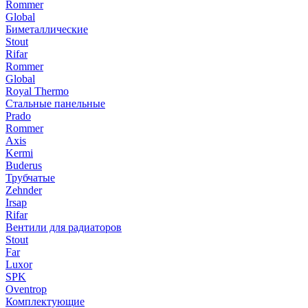
Rommer
Global
Биметаллические
Stout
Rifar
Rommer
Global
Royal Thermo
Стальные панельные
Prado
Rommer
Axis
Kermi
Buderus
Трубчатые
Zehnder
Irsap
Rifar
Вентили для радиаторов
Stout
Far
Luxor
SPK
Oventrop
Комплектующие