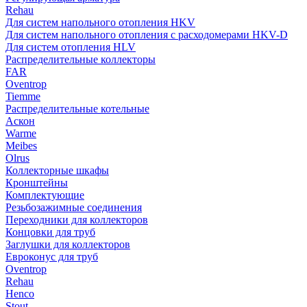
Rehau
Для систем напольного отопления HKV
Для систем напольного отопления с расходомерами HKV-D
Для систем отопления HLV
Распределительные коллекторы
FAR
Oventrop
Tiemme
Распределительные котельные
Аскон
Warme
Meibes
Olrus
Коллекторные шкафы
Кронштейны
Комплектующие
Резьбозажимные соединения
Переходники для коллекторов
Концовки для труб
Заглушки для коллекторов
Евроконус для труб
Oventrop
Rehau
Henco
Stout