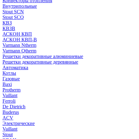
Конвекторы отопления
Внутрипольные
Stout SCN
Stout SCQ
КВЗ
КВЗВ
АСКОН КВП
АСКОН КВП-В
Varmann Ntherm
Varmann Qtherm
Решетки декоративные алюминиевые
Решетки декоративные деревянные
Автоматика
Котлы
Газовые
Baxi
Protherm
Vaillant
Ferroli
De Dietrich
Buderus
ACV
Электрические
Vaillant
Stout