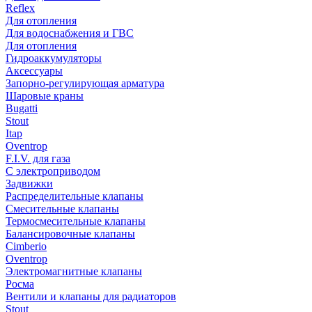
Reflex
Для отопления
Для водоснабжения и ГВС
Для отопления
Гидроаккумуляторы
Аксессуары
Запорно-регулирующая арматура
Шаровые краны
Bugatti
Stout
Itap
Oventrop
F.I.V. для газа
С электроприводом
Задвижки
Распределительные клапаны
Cмесительные клапаны
Термосмесительные клапаны
Балансировочные клапаны
Cimberio
Oventrop
Электромагнитные клапаны
Росма
Вентили и клапаны для радиаторов
Stout