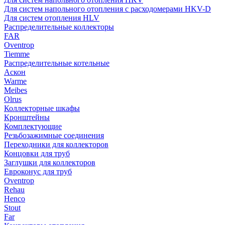
Для систем напольного отопления с расходомерами HKV-D
Для систем отопления HLV
Распределительные коллекторы
FAR
Oventrop
Tiemme
Распределительные котельные
Аскон
Warme
Meibes
Olrus
Коллекторные шкафы
Кронштейны
Комплектующие
Резьбозажимные соединения
Переходники для коллекторов
Концовки для труб
Заглушки для коллекторов
Евроконус для труб
Oventrop
Rehau
Henco
Stout
Far