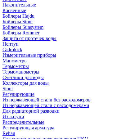
Накопительные
Косвенные
Бойлеры Hajdu
Бойлеры Stout
Бойлеры Sunsystem
Бойлеры Rommer
Защита от протечек воды
Нептун
Gidrolock
Измерительные приборы
Манометры
Термометры
Термоманометры
Счетчики для воды
Коллекторы для воды
Stout
Регулирующие
Из нержавеющей стали без расходомеров
Из нержавеющей стали с расходомерами
Для радиаторной разводки
Из латуни
Распределительные
Регулирующая арматура
Rehau
Для систем напольного отопления HKV