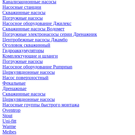
Канализационные насосы
Насосные станции
Скважинные насосы
Погружные насосы
Насосное оборудование Джилекс
Скважинные насосы Водомет
Погружные электронасосы серии Дренажник
Центробежные насосы Джамбо
Оголовок скважинный
Гидроаккумуляторы
Комплектующие и шланги
Погружные насосы
Насосное оборудование Pumpman
Циркуляционные насосы
Насос поверхностный
Фекальные
Дренажные
Скважинные насосы
Циркуляционные насосы
Насосные группы быстрого монтажа
Oventrop
Stout
Uni-fitt
Warme
Meibes