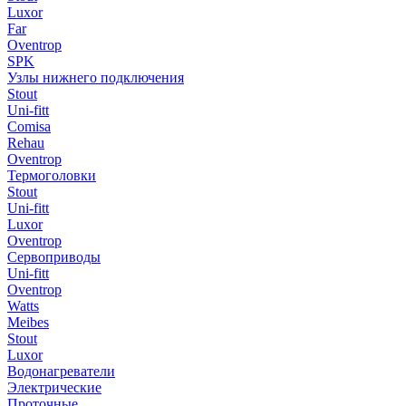
Luxor
Far
Oventrop
SPK
Узлы нижнего подключения
Stout
Uni-fitt
Comisa
Rehau
Oventrop
Термоголовки
Stout
Uni-fitt
Luxor
Oventrop
Сервоприводы
Uni-fitt
Oventrop
Watts
Meibes
Stout
Luxor
Водонагреватели
Электрические
Проточные