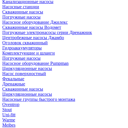
Канализационные насосы
Насосные станции
Скважинные насосы
Погружные насосы
Насосное оборудование Джилекс
Скважинные насосы Водомет
Погружные электронасосы серии Дренажник
Центробежные насосы Джамбо
Оголовок скважинный
Гидроаккумуляторы
Комплектующие и шланги
Погружные насосы
Насосное оборудование Pumpman
Циркуляционные насосы
Насос поверхностный
Фекальные
Дренажные
Скважинные насосы
Циркуляционные насосы
Насосные группы быстрого монтажа
Oventrop
Stout
Uni-fitt
Warme
Meibes