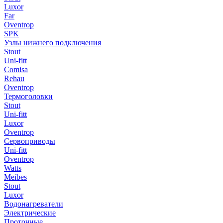
Luxor
Far
Oventrop
SPK
Узлы нижнего подключения
Stout
Uni-fitt
Comisa
Rehau
Oventrop
Термоголовки
Stout
Uni-fitt
Luxor
Oventrop
Сервоприводы
Uni-fitt
Oventrop
Watts
Meibes
Stout
Luxor
Водонагреватели
Электрические
Проточные