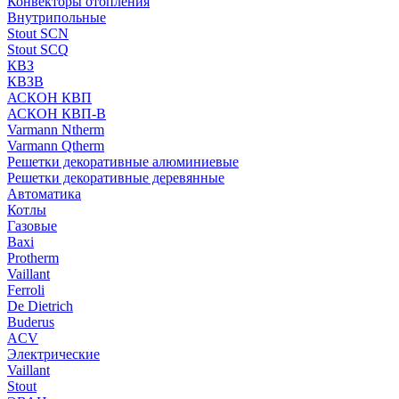
Конвекторы отопления
Внутрипольные
Stout SCN
Stout SCQ
КВЗ
КВЗВ
АСКОН КВП
АСКОН КВП-В
Varmann Ntherm
Varmann Qtherm
Решетки декоративные алюминиевые
Решетки декоративные деревянные
Автоматика
Котлы
Газовые
Baxi
Protherm
Vaillant
Ferroli
De Dietrich
Buderus
ACV
Электрические
Vaillant
Stout