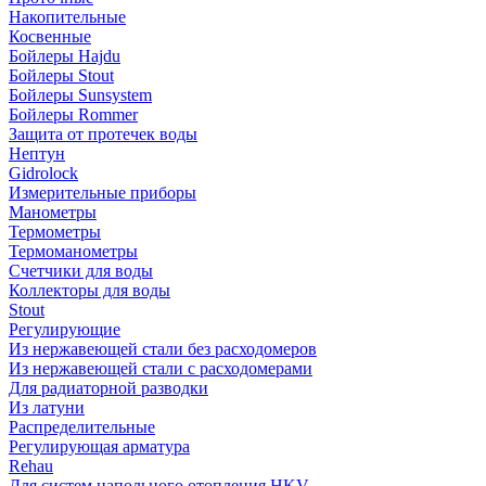
Накопительные
Косвенные
Бойлеры Hajdu
Бойлеры Stout
Бойлеры Sunsystem
Бойлеры Rommer
Защита от протечек воды
Нептун
Gidrolock
Измерительные приборы
Манометры
Термометры
Термоманометры
Счетчики для воды
Коллекторы для воды
Stout
Регулирующие
Из нержавеющей стали без расходомеров
Из нержавеющей стали с расходомерами
Для радиаторной разводки
Из латуни
Распределительные
Регулирующая арматура
Rehau
Для систем напольного отопления HKV