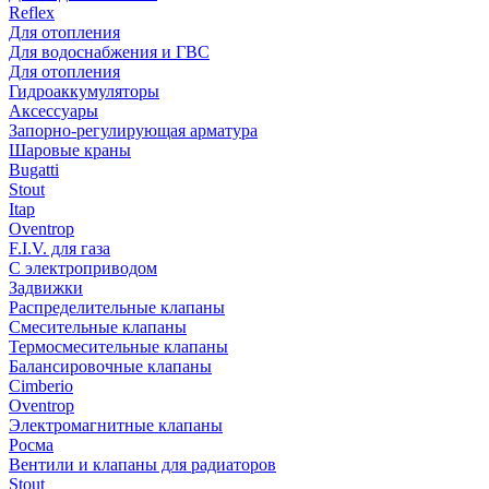
Reflex
Для отопления
Для водоснабжения и ГВС
Для отопления
Гидроаккумуляторы
Аксессуары
Запорно-регулирующая арматура
Шаровые краны
Bugatti
Stout
Itap
Oventrop
F.I.V. для газа
С электроприводом
Задвижки
Распределительные клапаны
Cмесительные клапаны
Термосмесительные клапаны
Балансировочные клапаны
Cimberio
Oventrop
Электромагнитные клапаны
Росма
Вентили и клапаны для радиаторов
Stout