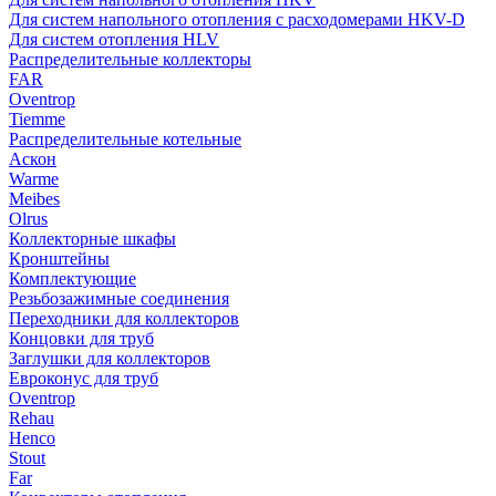
Для систем напольного отопления с расходомерами HKV-D
Для систем отопления HLV
Распределительные коллекторы
FAR
Oventrop
Tiemme
Распределительные котельные
Аскон
Warme
Meibes
Olrus
Коллекторные шкафы
Кронштейны
Комплектующие
Резьбозажимные соединения
Переходники для коллекторов
Концовки для труб
Заглушки для коллекторов
Евроконус для труб
Oventrop
Rehau
Henco
Stout
Far