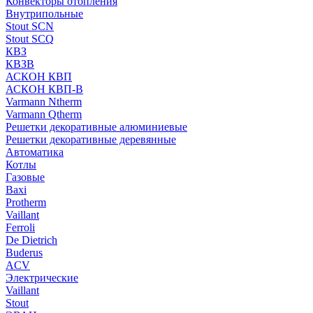
Конвекторы отопления
Внутрипольные
Stout SCN
Stout SCQ
КВЗ
КВЗВ
АСКОН КВП
АСКОН КВП-В
Varmann Ntherm
Varmann Qtherm
Решетки декоративные алюминиевые
Решетки декоративные деревянные
Автоматика
Котлы
Газовые
Baxi
Protherm
Vaillant
Ferroli
De Dietrich
Buderus
ACV
Электрические
Vaillant
Stout