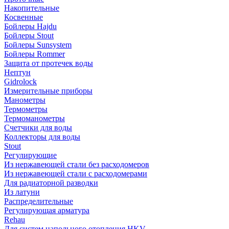
Накопительные
Косвенные
Бойлеры Hajdu
Бойлеры Stout
Бойлеры Sunsystem
Бойлеры Rommer
Защита от протечек воды
Нептун
Gidrolock
Измерительные приборы
Манометры
Термометры
Термоманометры
Счетчики для воды
Коллекторы для воды
Stout
Регулирующие
Из нержавеющей стали без расходомеров
Из нержавеющей стали с расходомерами
Для радиаторной разводки
Из латуни
Распределительные
Регулирующая арматура
Rehau
Для систем напольного отопления HKV