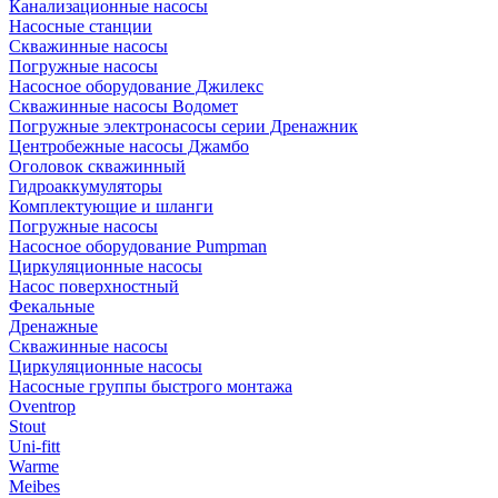
Канализационные насосы
Насосные станции
Скважинные насосы
Погружные насосы
Насосное оборудование Джилекс
Скважинные насосы Водомет
Погружные электронасосы серии Дренажник
Центробежные насосы Джамбо
Оголовок скважинный
Гидроаккумуляторы
Комплектующие и шланги
Погружные насосы
Насосное оборудование Pumpman
Циркуляционные насосы
Насос поверхностный
Фекальные
Дренажные
Скважинные насосы
Циркуляционные насосы
Насосные группы быстрого монтажа
Oventrop
Stout
Uni-fitt
Warme
Meibes