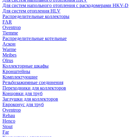
Для систем напольного отопления с расходомерами HKV-D
Для систем отопления HLV
Распределительные коллекторы
FAR
Oventrop
Tiemme
Распределительные котельные
Аскон
Warme
Meibes
Olrus
Коллекторные шкафы
Кронштейны
Комплектующие
Резьбозажимные соединения
Переходники для коллекторов
Концовки для труб
Заглушки для коллекторов
Евроконус для труб
Oventrop
Rehau
Henco
Stout
Far