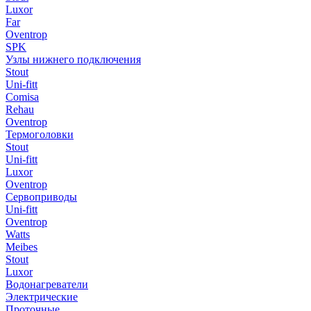
Luxor
Far
Oventrop
SPK
Узлы нижнего подключения
Stout
Uni-fitt
Comisa
Rehau
Oventrop
Термоголовки
Stout
Uni-fitt
Luxor
Oventrop
Сервоприводы
Uni-fitt
Oventrop
Watts
Meibes
Stout
Luxor
Водонагреватели
Электрические
Проточные