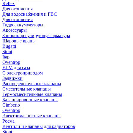
Reflex
Для отопления
Для водоснабжения и ГВС
Для отопления
Гидроаккумуляторы
Аксессуары
Запорно-регулирующая арматура
Шаровые краны
Bugatti
Stout
Itap
Oventrop
F.I.V. для газа
С электроприводом
Задвижки
Распределительные клапаны
Cмесительные клапаны
Термосмесительные клапаны
Балансировочные клапаны
Cimberio
Oventrop
Электромагнитные клапаны
Росма
Вентили и клапаны для радиаторов
Stout