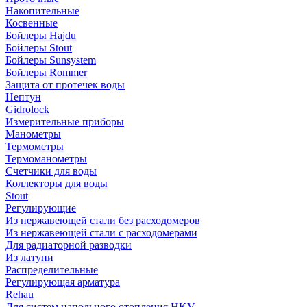
Накопительные
Косвенные
Бойлеры Hajdu
Бойлеры Stout
Бойлеры Sunsystem
Бойлеры Rommer
Защита от протечек воды
Нептун
Gidrolock
Измерительные приборы
Манометры
Термометры
Термоманометры
Счетчики для воды
Коллекторы для воды
Stout
Регулирующие
Из нержавеющей стали без расходомеров
Из нержавеющей стали с расходомерами
Для радиаторной разводки
Из латуни
Распределительные
Регулирующая арматура
Rehau
Для систем напольного отопления HKV