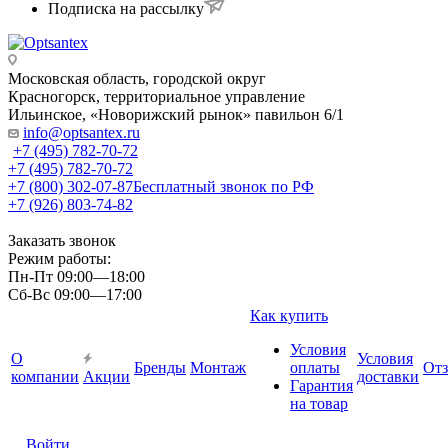
Подписка на рассылку
Московская область, городской округ
Красногорск, территориальное управление
Ильинское, «Новорижский рынок» павильон 6/1
info@optsantex.ru
+7 (495) 782-70-72
+7 (495) 782-70-72
+7 (800) 302-07-87
Бесплатный звонок по РФ
+7 (926) 803-74-82
Заказать звонок
Режим работы:
Пн-Пт 09:00—18:00
Сб-Вс 09:00—17:00
Как купить
Условия
О
Условия
Бренды
Монтаж
оплаты
От
компании
Акции
доставки
Гарантия
на товар
Войти