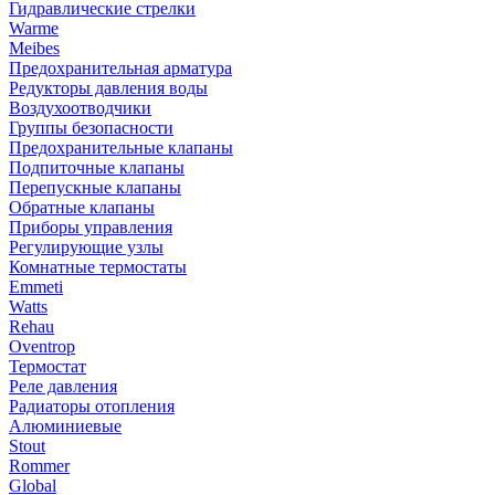
Гидравлические стрелки
Warme
Meibes
Предохранительная арматура
Редукторы давления воды
Воздухоотводчики
Группы безопасности
Предохранительные клапаны
Подпиточные клапаны
Перепускные клапаны
Обратные клапаны
Приборы управления
Регулирующие узлы
Комнатные термостаты
Emmeti
Watts
Rehau
Oventrop
Термостат
Реле давления
Радиаторы отопления
Алюминиевые
Stout
Rommer
Global