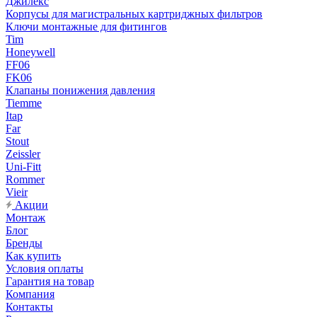
Джилекс
Корпусы для магистральных картриджных фильтров
Ключи монтажные для фитингов
Tim
Honeywell
FF06
FK06
Клапаны понижения давления
Tiemme
Itap
Far
Stout
Zeissler
Uni-Fitt
Rommer
Vieir
Акции
Монтаж
Блог
Бренды
Как купить
Условия оплаты
Гарантия на товар
Компания
Контакты