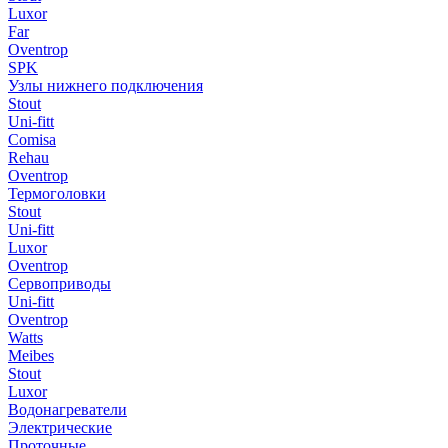
Luxor
Far
Oventrop
SPK
Узлы нижнего подключения
Stout
Uni-fitt
Comisa
Rehau
Oventrop
Термоголовки
Stout
Uni-fitt
Luxor
Oventrop
Сервоприводы
Uni-fitt
Oventrop
Watts
Meibes
Stout
Luxor
Водонагреватели
Электрические
Проточные