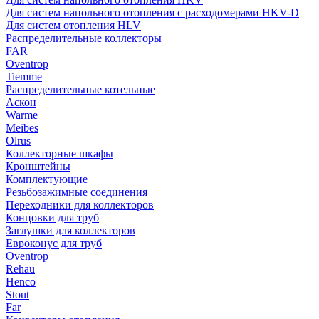
Для систем напольного отопления с расходомерами HKV-D
Для систем отопления HLV
Распределительные коллекторы
FAR
Oventrop
Tiemme
Распределительные котельные
Аскон
Warme
Meibes
Olrus
Коллекторные шкафы
Кронштейны
Комплектующие
Резьбозажимные соединения
Переходники для коллекторов
Концовки для труб
Заглушки для коллекторов
Евроконус для труб
Oventrop
Rehau
Henco
Stout
Far