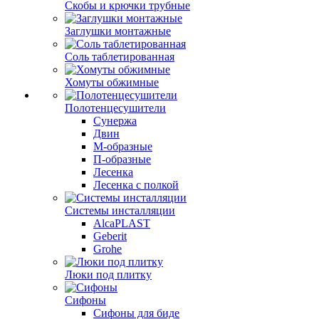
Скобы и крючки трубные
Заглушки монтажные
Соль таблетированная
Хомуты обжимные
Полотенцесушители
Сунержа
Двин
М-образные
П-образные
Лесенка
Лесенка с полкой
Системы инсталляции
AlcaPLAST
Geberit
Grohe
Люки под плитку
Сифоны
Сифoны для биде