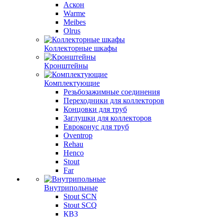
Аскон
Warme
Meibes
Olrus
Коллекторные шкафы
Кронштейны
Комплектующие
Резьбозажимные соединения
Переходники для коллекторов
Концовки для труб
Заглушки для коллекторов
Евроконус для труб
Oventrop
Rehau
Henco
Stout
Far
Внутрипольные
Stout SCN
Stout SCQ
КВЗ