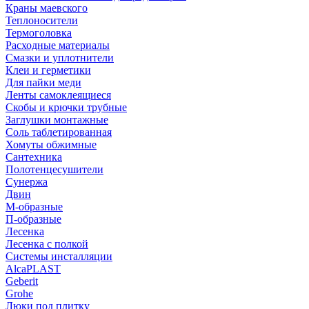
Краны маевского
Теплоносители
Термоголовка
Расходные материалы
Смазки и уплотнители
Клеи и герметики
Для пайки меди
Ленты самоклеящиеся
Скобы и крючки трубные
Заглушки монтажные
Соль таблетированная
Хомуты обжимные
Сантехника
Полотенцесушители
Сунержа
Двин
М-образные
П-образные
Лесенка
Лесенка с полкой
Системы инсталляции
AlcaPLAST
Geberit
Grohe
Люки под плитку