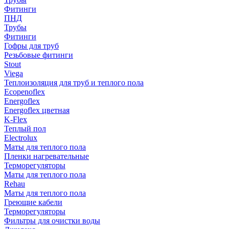
Фитинги
ПНД
Трубы
Фитинги
Гофры для труб
Резьбовые фитинги
Stout
Viega
Теплоизоляция для труб и теплого пола
Ecopenoflex
Energoflex
Energoflex цветная
K-Flex
Теплый пол
Electrolux
Маты для теплого пола
Пленки нагревательные
Терморегуляторы
Маты для теплого пола
Rehau
Маты для теплого пола
Греющие кабели
Терморегуляторы
Фильтры для очистки воды