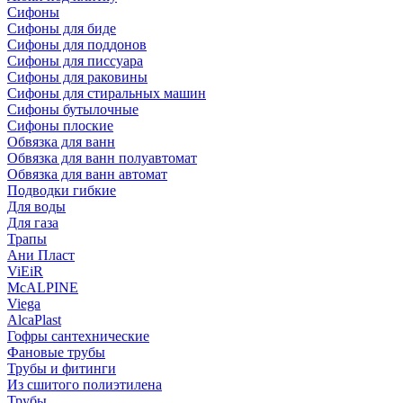
Сифоны
Сифoны для биде
Сифoны для поддонов
Сифoны для писсуара
Сифоны для раковины
Сифоны для стиральных машин
Сифоны бутылочные
Сифоны плоские
Обвязка для ванн
Обвязка для ванн полуавтомат
Обвязка для ванн автомат
Подводки гибкие
Для воды
Для газа
Трапы
Ани Пласт
ViEiR
McALPINE
Viega
AlcaPlast
Гофры сантехнические
Фановые трубы
Трубы и фитинги
Из сшитого полиэтилена
Трубы