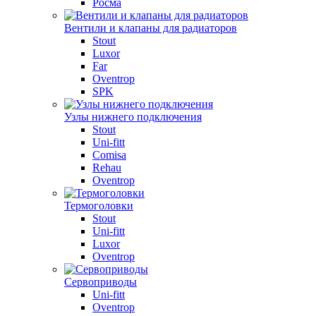
Росма
Вентили и клапаны для радиаторов
Stout
Luxor
Far
Oventrop
SPK
Узлы нижнего подключения
Stout
Uni-fitt
Comisa
Rehau
Oventrop
Термоголовки
Stout
Uni-fitt
Luxor
Oventrop
Сервоприводы
Uni-fitt
Oventrop