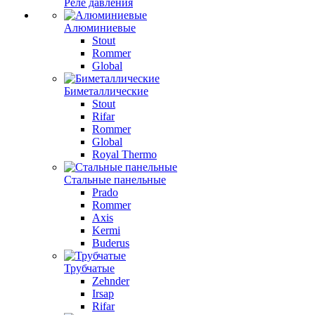
Реле давления
Алюминиевые
Stout
Rommer
Global
Биметаллические
Stout
Rifar
Rommer
Global
Royal Thermo
Стальные панельные
Prado
Rommer
Axis
Kermi
Buderus
Трубчатые
Zehnder
Irsap
Rifar