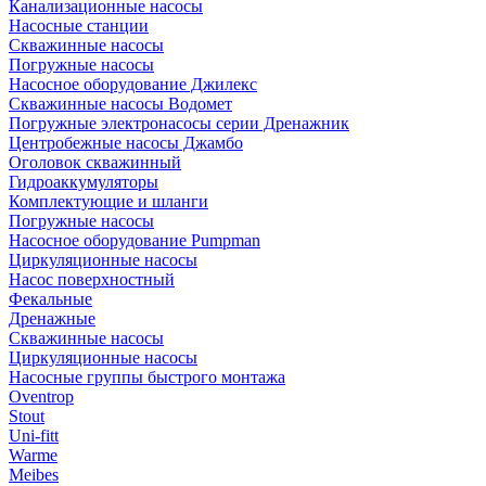
Канализационные насосы
Насосные станции
Скважинные насосы
Погружные насосы
Насосное оборудование Джилекс
Скважинные насосы Водомет
Погружные электронасосы серии Дренажник
Центробежные насосы Джамбо
Оголовок скважинный
Гидроаккумуляторы
Комплектующие и шланги
Погружные насосы
Насосное оборудование Pumpman
Циркуляционные насосы
Насос поверхностный
Фекальные
Дренажные
Скважинные насосы
Циркуляционные насосы
Насосные группы быстрого монтажа
Oventrop
Stout
Uni-fitt
Warme
Meibes