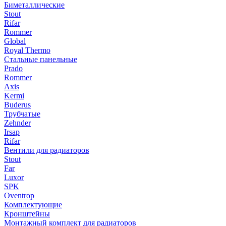
Биметаллические
Stout
Rifar
Rommer
Global
Royal Thermo
Стальные панельные
Prado
Rommer
Axis
Kermi
Buderus
Трубчатые
Zehnder
Irsap
Rifar
Вентили для радиаторов
Stout
Far
Luxor
SPK
Oventrop
Комплектующие
Кронштейны
Монтажный комплект для радиаторов