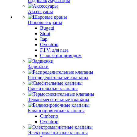
Гидроаккумуляторы
Аксессуары
Шаровые краны
Bugatti
Stout
Itap
Oventrop
F.I.V. для газа
С электроприводом
Задвижки
Распределительные клапаны
Cмесительные клапаны
Термосмесительные клапаны
Балансировочные клапаны
Cimberio
Oventrop
Электромагнитные клапаны