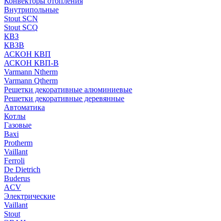
Конвекторы отопления
Внутрипольные
Stout SCN
Stout SCQ
КВЗ
КВЗВ
АСКОН КВП
АСКОН КВП-В
Varmann Ntherm
Varmann Qtherm
Решетки декоративные алюминиевые
Решетки декоративные деревянные
Автоматика
Котлы
Газовые
Baxi
Protherm
Vaillant
Ferroli
De Dietrich
Buderus
ACV
Электрические
Vaillant
Stout