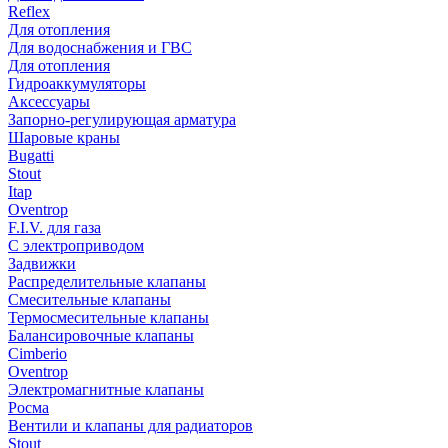
Reflex
Для отопления
Для водоснабжения и ГВС
Для отопления
Гидроаккумуляторы
Аксессуары
Запорно-регулирующая арматура
Шаровые краны
Bugatti
Stout
Itap
Oventrop
F.I.V. для газа
С электроприводом
Задвижки
Распределительные клапаны
Cмесительные клапаны
Термосмесительные клапаны
Балансировочные клапаны
Cimberio
Oventrop
Электромагнитные клапаны
Росма
Вентили и клапаны для радиаторов
Stout