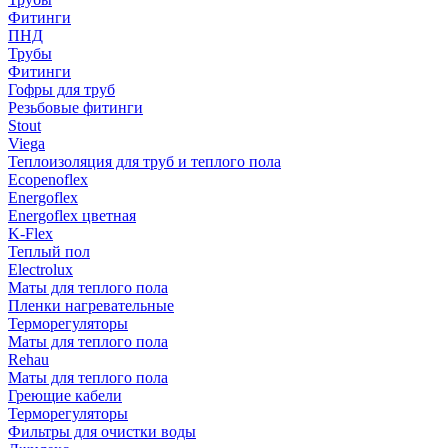
Фитинги
ПНД
Трубы
Фитинги
Гофры для труб
Резьбовые фитинги
Stout
Viega
Теплоизоляция для труб и теплого пола
Ecopenoflex
Energoflex
Energoflex цветная
K-Flex
Теплый пол
Electrolux
Маты для теплого пола
Пленки нагревательные
Терморегуляторы
Маты для теплого пола
Rehau
Маты для теплого пола
Греющие кабели
Терморегуляторы
Фильтры для очистки воды