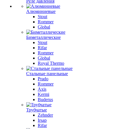
Реле давления
Алюминиевые
Stout
Rommer
Global
Биметаллические
Stout
Rifar
Rommer
Global
Royal Thermo
Стальные панельные
Prado
Rommer
Axis
Kermi
Buderus
Трубчатые
Zehnder
Irsap
Rifar