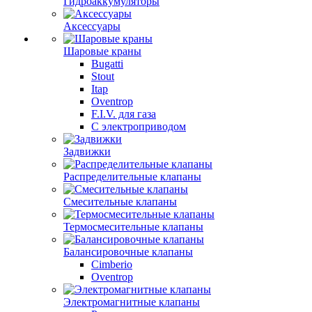
Гидроаккумуляторы
Аксессуары
Шаровые краны
Bugatti
Stout
Itap
Oventrop
F.I.V. для газа
С электроприводом
Задвижки
Распределительные клапаны
Cмесительные клапаны
Термосмесительные клапаны
Балансировочные клапаны
Cimberio
Oventrop
Электромагнитные клапаны