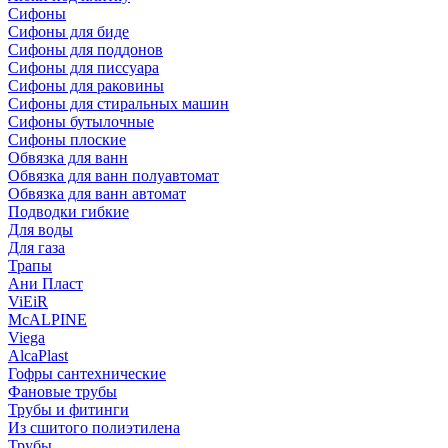
Сифоны
Сифoны для биде
Сифoны для поддонов
Сифoны для писсуара
Сифоны для раковины
Сифоны для стиральных машин
Сифоны бутылочные
Сифоны плоские
Обвязка для ванн
Обвязка для ванн полуавтомат
Обвязка для ванн автомат
Подводки гибкие
Для воды
Для газа
Трапы
Ани Пласт
ViEiR
McALPINE
Viega
AlcaPlast
Гофры сантехнические
Фановые трубы
Трубы и фитинги
Из сшитого полиэтилена
Трубы