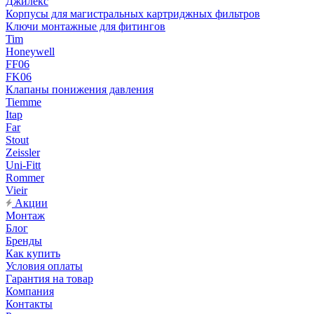
Джилекс
Корпусы для магистральных картриджных фильтров
Ключи монтажные для фитингов
Tim
Honeywell
FF06
FK06
Клапаны понижения давления
Tiemme
Itap
Far
Stout
Zeissler
Uni-Fitt
Rommer
Vieir
Акции
Монтаж
Блог
Бренды
Как купить
Условия оплаты
Гарантия на товар
Компания
Контакты