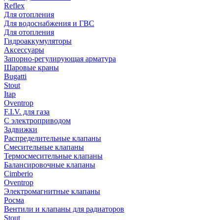
Reflex
Для отопления
Для водоснабжения и ГВС
Для отопления
Гидроаккумуляторы
Аксессуары
Запорно-регулирующая арматура
Шаровые краны
Bugatti
Stout
Itap
Oventrop
F.I.V. для газа
С электроприводом
Задвижки
Распределительные клапаны
Cмесительные клапаны
Термосмесительные клапаны
Балансировочные клапаны
Cimberio
Oventrop
Электромагнитные клапаны
Росма
Вентили и клапаны для радиаторов
Stout