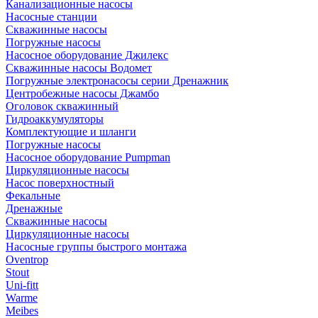
Канализационные насосы
Насосные станции
Скважинные насосы
Погружные насосы
Насосное оборудование Джилекс
Скважинные насосы Водомет
Погружные электронасосы серии Дренажник
Центробежные насосы Джамбо
Оголовок скважинный
Гидроаккумуляторы
Комплектующие и шланги
Погружные насосы
Насосное оборудование Pumpman
Циркуляционные насосы
Насос поверхностный
Фекальные
Дренажные
Скважинные насосы
Циркуляционные насосы
Насосные группы быстрого монтажа
Oventrop
Stout
Uni-fitt
Warme
Meibes