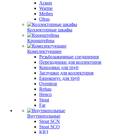
Аскон
Warme
Meibes
Olrus
Коллекторные шкафы
Кронштейны
Комплектующие
Резьбозажимные соединения
Переходники для коллекторов
Концовки для труб
Заглушки для коллекторов
Евроконус для труб
Oventrop
Rehau
Henco
Stout
Far
Внутрипольные
Stout SCN
Stout SCQ
КВЗ