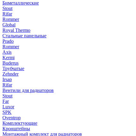
Биметаллические
Stout
Rifar
Rommer
Global
Royal Thermo
Стальные панельные
Prado
Rommer
Axis
Kermi
Buderus
Трубчатые
Zehnder
Irsap
Rifar
Вентили для радиаторов
Stout
Far
Luxor
SPK
Oventrop
Комплектующие
Кронштейны
Монтажный комплект для радиаторов