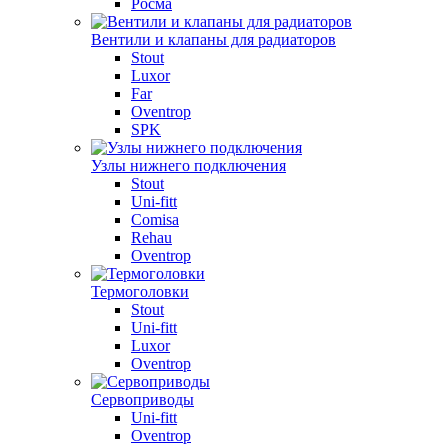
Росма
Вентили и клапаны для радиаторов
Stout
Luxor
Far
Oventrop
SPK
Узлы нижнего подключения
Stout
Uni-fitt
Comisa
Rehau
Oventrop
Термоголовки
Stout
Uni-fitt
Luxor
Oventrop
Сервоприводы
Uni-fitt
Oventrop