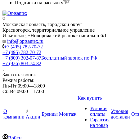
Подписка на рассылку
Московская область, городской округ
Красногорск, территориальное управление
Ильинское, «Новорижский рынок» павильон 6/1
info@optsantex.ru
+7 (495) 782-70-72
+7 (495) 782-70-72
+7 (800) 302-07-87
Бесплатный звонок по РФ
+7 (926) 803-74-82
Заказать звонок
Режим работы:
Пн-Пт 09:00—18:00
Сб-Вс 09:00—17:00
Как купить
Условия
О
Условия
Бренды
Монтаж
оплаты
От
компании
Акции
доставки
Гарантия
на товар
Войти