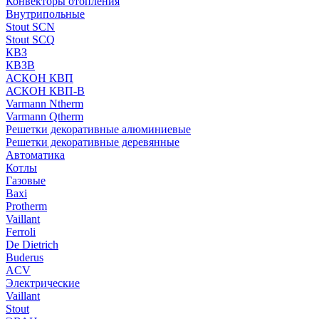
Конвекторы отопления
Внутрипольные
Stout SCN
Stout SCQ
КВЗ
КВЗВ
АСКОН КВП
АСКОН КВП-В
Varmann Ntherm
Varmann Qtherm
Решетки декоративные алюминиевые
Решетки декоративные деревянные
Автоматика
Котлы
Газовые
Baxi
Protherm
Vaillant
Ferroli
De Dietrich
Buderus
ACV
Электрические
Vaillant
Stout