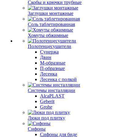
Скобы и крючки трубные
Заглушки монтажные
Соль таблетированная
Хомуты обжимные
Полотенцесушители
Сунержа
Двин
М-образные
П-образные
Лесенка
Лесенка с полкой
Системы инсталляции
AlcaPLAST
Geberit
Grohe
Люки под плитку
Сифоны
Сифoны для биде