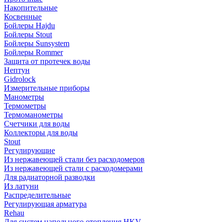
Накопительные
Косвенные
Бойлеры Hajdu
Бойлеры Stout
Бойлеры Sunsystem
Бойлеры Rommer
Защита от протечек воды
Нептун
Gidrolock
Измерительные приборы
Манометры
Термометры
Термоманометры
Счетчики для воды
Коллекторы для воды
Stout
Регулирующие
Из нержавеющей стали без расходомеров
Из нержавеющей стали с расходомерами
Для радиаторной разводки
Из латуни
Распределительные
Регулирующая арматура
Rehau
Для систем напольного отопления HKV