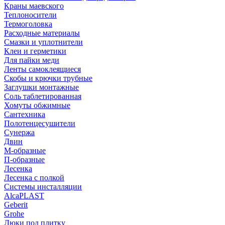
Краны маевского
Теплоносители
Термоголовка
Расходные материалы
Смазки и уплотнители
Клеи и герметики
Для пайки меди
Ленты самоклеящиеся
Скобы и крючки трубные
Заглушки монтажные
Соль таблетированная
Хомуты обжимные
Сантехника
Полотенцесушители
Сунержа
Двин
М-образные
П-образные
Лесенка
Лесенка с полкой
Системы инсталляции
AlcaPLAST
Geberit
Grohe
Люки под плитку