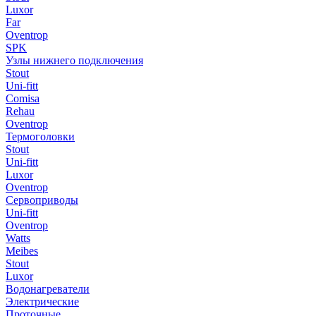
Luxor
Far
Oventrop
SPK
Узлы нижнего подключения
Stout
Uni-fitt
Comisa
Rehau
Oventrop
Термоголовки
Stout
Uni-fitt
Luxor
Oventrop
Сервоприводы
Uni-fitt
Oventrop
Watts
Meibes
Stout
Luxor
Водонагреватели
Электрические
Проточные