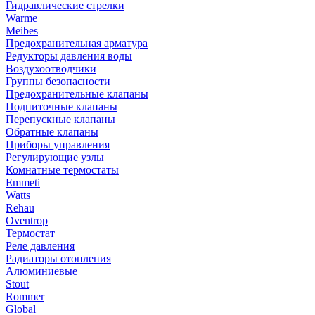
Гидравлические стрелки
Warme
Meibes
Предохранительная арматура
Редукторы давления воды
Воздухоотводчики
Группы безопасности
Предохранительные клапаны
Подпиточные клапаны
Перепускные клапаны
Обратные клапаны
Приборы управления
Регулирующие узлы
Комнатные термостаты
Emmeti
Watts
Rehau
Oventrop
Термостат
Реле давления
Радиаторы отопления
Алюминиевые
Stout
Rommer
Global