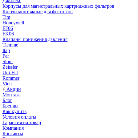
Джилекс
Корпусы для магистральных картриджных фильтров
Ключи монтажные для фитингов
Tim
Honeywell
FF06
FK06
Клапаны понижения давления
Tiemme
Itap
Far
Stout
Zeissler
Uni-Fitt
Rommer
Vieir
Акции
Монтаж
Блог
Бренды
Как купить
Условия оплаты
Гарантия на товар
Компания
Контакты