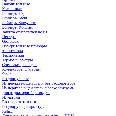
Накопительные
Косвенные
Бойлеры Hajdu
Бойлеры Stout
Бойлеры Sunsystem
Бойлеры Rommer
Защита от протечек воды
Нептун
Gidrolock
Измерительные приборы
Манометры
Термометры
Термоманометры
Счетчики для воды
Коллекторы для воды
Stout
Регулирующие
Из нержавеющей стали без расходомеров
Из нержавеющей стали с расходомерами
Для радиаторной разводки
Из латуни
Распределительные
Регулирующая арматура
Rehau
Для систем напольного отопления HKV