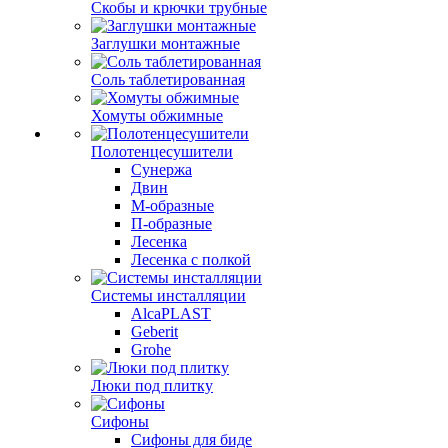
Скобы и крючки трубные
Заглушки монтажные
Соль таблетированная
Хомуты обжимные
Полотенцесушители
Сунержа
Двин
М-образные
П-образные
Лесенка
Лесенка с полкой
Системы инсталляции
AlcaPLAST
Geberit
Grohe
Люки под плитку
Сифоны
Сифoны для биде