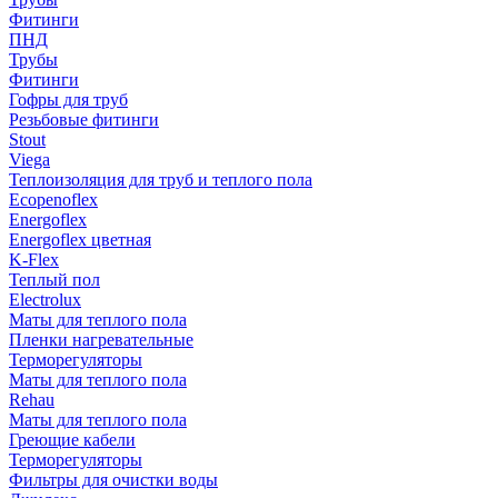
Фитинги
ПНД
Трубы
Фитинги
Гофры для труб
Резьбовые фитинги
Stout
Viega
Теплоизоляция для труб и теплого пола
Ecopenoflex
Energoflex
Energoflex цветная
K-Flex
Теплый пол
Electrolux
Маты для теплого пола
Пленки нагревательные
Терморегуляторы
Маты для теплого пола
Rehau
Маты для теплого пола
Греющие кабели
Терморегуляторы
Фильтры для очистки воды