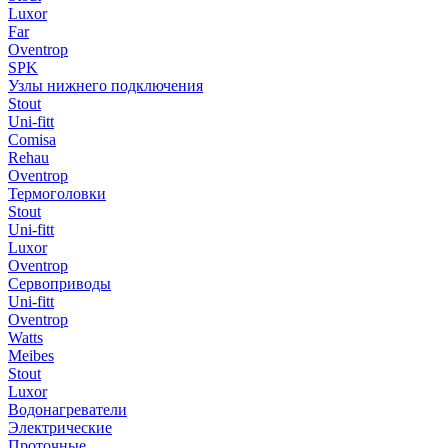
Luxor
Far
Oventrop
SPK
Узлы нижнего подключения
Stout
Uni-fitt
Comisa
Rehau
Oventrop
Термоголовки
Stout
Uni-fitt
Luxor
Oventrop
Сервоприводы
Uni-fitt
Oventrop
Watts
Meibes
Stout
Luxor
Водонагреватели
Электрические
Проточные