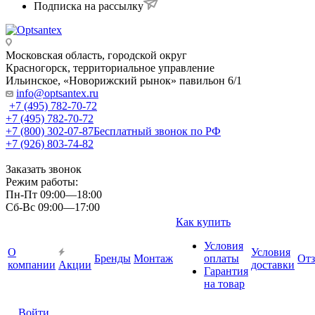
Подписка на рассылку
Московская область, городской округ
Красногорск, территориальное управление
Ильинское, «Новорижский рынок» павильон 6/1
info@optsantex.ru
+7 (495) 782-70-72
+7 (495) 782-70-72
+7 (800) 302-07-87
Бесплатный звонок по РФ
+7 (926) 803-74-82
Заказать звонок
Режим работы:
Пн-Пт 09:00—18:00
Сб-Вс 09:00—17:00
Как купить
Условия
О
Условия
Бренды
Монтаж
оплаты
От
компании
Акции
доставки
Гарантия
на товар
Войти