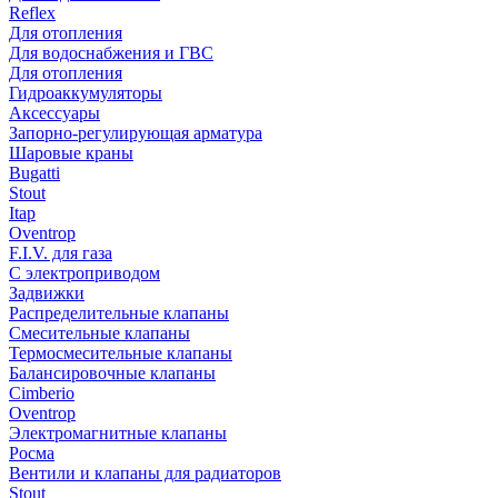
Reflex
Для отопления
Для водоснабжения и ГВС
Для отопления
Гидроаккумуляторы
Аксессуары
Запорно-регулирующая арматура
Шаровые краны
Bugatti
Stout
Itap
Oventrop
F.I.V. для газа
С электроприводом
Задвижки
Распределительные клапаны
Cмесительные клапаны
Термосмесительные клапаны
Балансировочные клапаны
Cimberio
Oventrop
Электромагнитные клапаны
Росма
Вентили и клапаны для радиаторов
Stout