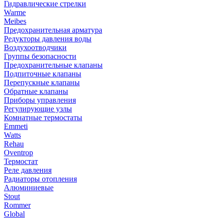
Гидравлические стрелки
Warme
Meibes
Предохранительная арматура
Редукторы давления воды
Воздухоотводчики
Группы безопасности
Предохранительные клапаны
Подпиточные клапаны
Перепускные клапаны
Обратные клапаны
Приборы управления
Регулирующие узлы
Комнатные термостаты
Emmeti
Watts
Rehau
Oventrop
Термостат
Реле давления
Радиаторы отопления
Алюминиевые
Stout
Rommer
Global