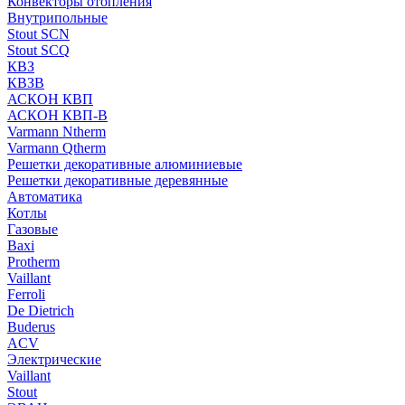
Конвекторы отопления
Внутрипольные
Stout SCN
Stout SCQ
КВЗ
КВЗВ
АСКОН КВП
АСКОН КВП-В
Varmann Ntherm
Varmann Qtherm
Решетки декоративные алюминиевые
Решетки декоративные деревянные
Автоматика
Котлы
Газовые
Baxi
Protherm
Vaillant
Ferroli
De Dietrich
Buderus
ACV
Электрические
Vaillant
Stout