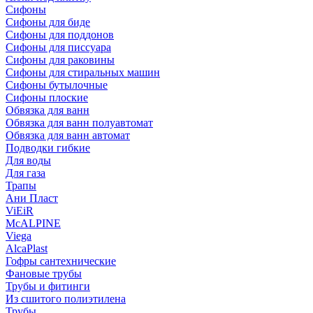
Сифоны
Сифoны для биде
Сифoны для поддонов
Сифoны для писсуара
Сифоны для раковины
Сифоны для стиральных машин
Сифоны бутылочные
Сифоны плоские
Обвязка для ванн
Обвязка для ванн полуавтомат
Обвязка для ванн автомат
Подводки гибкие
Для воды
Для газа
Трапы
Ани Пласт
ViEiR
McALPINE
Viega
AlcaPlast
Гофры сантехнические
Фановые трубы
Трубы и фитинги
Из сшитого полиэтилена
Трубы