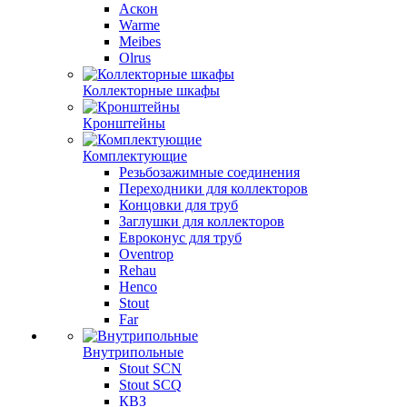
Аскон
Warme
Meibes
Olrus
Коллекторные шкафы
Кронштейны
Комплектующие
Резьбозажимные соединения
Переходники для коллекторов
Концовки для труб
Заглушки для коллекторов
Евроконус для труб
Oventrop
Rehau
Henco
Stout
Far
Внутрипольные
Stout SCN
Stout SCQ
КВЗ