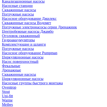
Канализационные насосы
Насосные станции
Скважинные насосы
Погружные насосы
Насосное оборудование Джилекс
Скважинные насосы Водомет
Погружные электронасосы серии Дренажник
Центробежные насосы Джамбо
Оголовок скважинный
Гидроаккумуляторы
Комплектующие и шланги
Погружные насосы
Насосное оборудование Pumpman
Циркуляционные насосы
Насос поверхностный
Фекальные
Дренажные
Скважинные насосы
Циркуляционные насосы
Насосные группы быстрого монтажа
Oventrop
Stout
Uni-fitt
Warme
Meibes