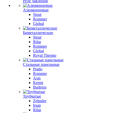
Реле давления
Алюминиевые
Stout
Rommer
Global
Биметаллические
Stout
Rifar
Rommer
Global
Royal Thermo
Стальные панельные
Prado
Rommer
Axis
Kermi
Buderus
Трубчатые
Zehnder
Irsap
Rifar