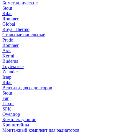
Биметаллические
Stout
Rifar
Rommer
Global
Royal Thermo
Стальные панельные
Prado
Rommer
Axis
Kermi
Buderus
Трубчатые
Zehnder
Irsap
Rifar
Вентили для радиаторов
Stout
Far
Luxor
SPK
Oventrop
Комплектующие
Кронштейны
Монтажный комплект для радиаторов