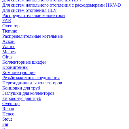
Для систем напольного отопления с расходомерами HKV-D
Для систем отопления HLV
Распределительные коллекторы
FAR
Oventrop
Tiemme
Распределительные котельные
Аскон
Warme
Meibes
Olrus
Коллекторные шкафы
Кронштейны
Комплектующие
Резьбозажимные соединения
Переходники для коллекторов
Концовки для труб
Заглушки для коллекторов
Евроконус для труб
Oventrop
Rehau
Henco
Stout
Far