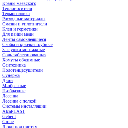
Краны маевского
Теплоносители
Термоголовка
Расходные материалы
Смазки и уплотнители
Клеи и герметики
Для пайки меди
Ленты самоклеящиеся
Скобы и крючки трубные
Заглушки монтажные
Соль таблетированная
Хомуты обжимные
Сантехника
Полотенцесушители
Сунержа
Двин
М-образные
П-образные
Лесенка
Лесенка с полкой
Системы инсталляции
AlcaPLAST
Geberit
Grohe
Люки под плитку