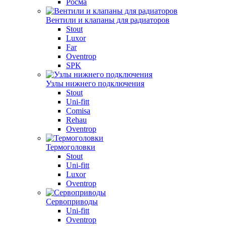
Росма
Вентили и клапаны для радиаторов
Stout
Luxor
Far
Oventrop
SPK
Узлы нижнего подключения
Stout
Uni-fitt
Comisa
Rehau
Oventrop
Термоголовки
Stout
Uni-fitt
Luxor
Oventrop
Сервоприводы
Uni-fitt
Oventrop