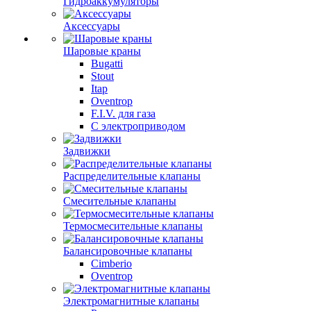
Гидроаккумуляторы
Аксессуары
Шаровые краны
Bugatti
Stout
Itap
Oventrop
F.I.V. для газа
С электроприводом
Задвижки
Распределительные клапаны
Cмесительные клапаны
Термосмесительные клапаны
Балансировочные клапаны
Cimberio
Oventrop
Электромагнитные клапаны