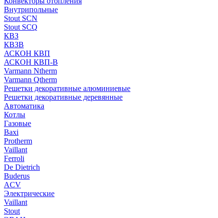
Конвекторы отопления
Внутрипольные
Stout SCN
Stout SCQ
КВЗ
КВЗВ
АСКОН КВП
АСКОН КВП-В
Varmann Ntherm
Varmann Qtherm
Решетки декоративные алюминиевые
Решетки декоративные деревянные
Автоматика
Котлы
Газовые
Baxi
Protherm
Vaillant
Ferroli
De Dietrich
Buderus
ACV
Электрические
Vaillant
Stout