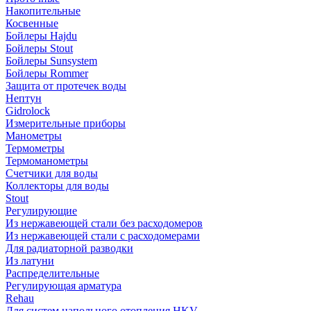
Накопительные
Косвенные
Бойлеры Hajdu
Бойлеры Stout
Бойлеры Sunsystem
Бойлеры Rommer
Защита от протечек воды
Нептун
Gidrolock
Измерительные приборы
Манометры
Термометры
Термоманометры
Счетчики для воды
Коллекторы для воды
Stout
Регулирующие
Из нержавеющей стали без расходомеров
Из нержавеющей стали с расходомерами
Для радиаторной разводки
Из латуни
Распределительные
Регулирующая арматура
Rehau
Для систем напольного отопления HKV