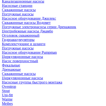
Канализационные насосы
Насосные станции
Скважинные насосы
Погружные насосы
Насосное оборудование Джилекс
Скважинные насосы Водомет
Погружные электронасосы серии Дренажник
Центробежные насосы Джамбо
Оголовок скважинный
Гидроаккумуляторы
Комплектующие и шланги
Погружные насосы
Насосное оборудование Pumpman
Циркуляционные насосы
Насос поверхностный
Фекальные
Дренажные
Скважинные насосы
Циркуляционные насосы
Насосные группы быстрого монтажа
Oventrop
Stout
Uni-fitt
Warme
Meibes