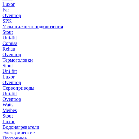
Luxor
Far
Oventrop
SPK
Узлы нижнего подключения
Stout
Uni-fitt
Comisa
Rehau
Oventrop
Термоголовки
Stout
Uni-fitt
Luxor
Oventrop
Сервоприводы
Uni-fitt
Oventrop
Watts
Meibes
Stout
Luxor
Водонагреватели
Электрические
Проточные